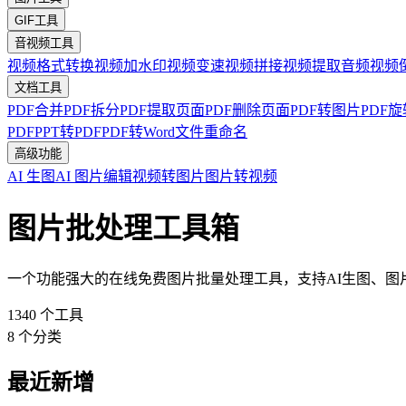
GIF工具
音视频工具
视频格式转换
视频加水印
视频变速
视频拼接
视频提取音频
视频
文档工具
PDF合并
PDF拆分
PDF提取页面
PDF删除页面
PDF转图片
PDF旋
PDF
PPT转PDF
PDF转Word
文件重命名
高级功能
AI 生图
AI 图片编辑
视频转图片
图片转视频
图片批处理工具箱
一个功能强大的在线免费图片批量处理工具，支持AI生图、
1340
个工具
8
个分类
最近新增