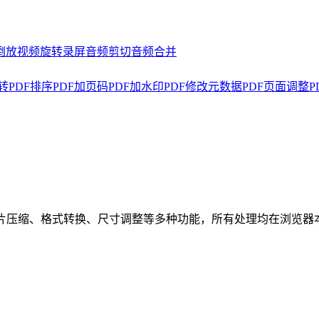
倒放
视频旋转
录屏
音频剪切
音频合并
转
PDF排序
PDF加页码
PDF加水印
PDF修改元数据
PDF页面调整
P
图片压缩、格式转换、尺寸调整等多种功能，所有处理均在浏览器