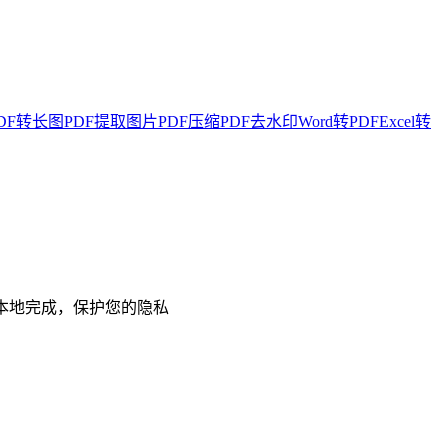
DF转长图
PDF提取图片
PDF压缩
PDF去水印
Word转PDF
Excel转
本地完成，保护您的隐私