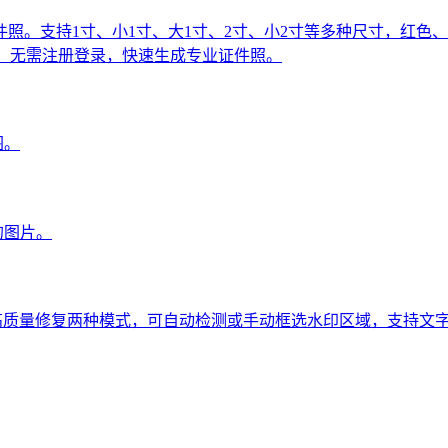
照。支持1寸、小1寸、大1寸、2寸、小2寸等多种尺寸，红色
免费，无需注册登录，快速生成专业证件照。
图。
的图片。
AI 高质量修复两种模式，可自动检测或手动框选水印区域，支持