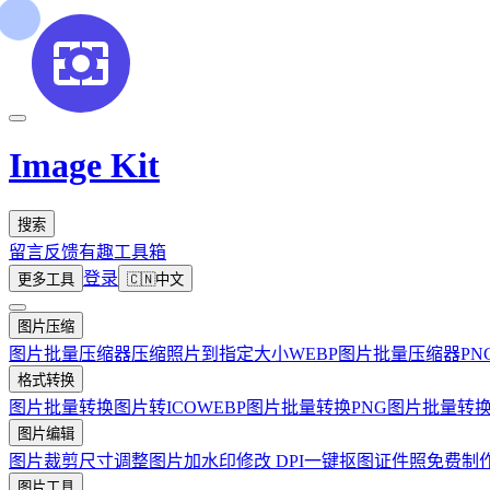
Image Kit
搜索
留言反馈
有趣工具箱
登录
更多工具
🇨🇳
中文
图片压缩
图片批量压缩器
压缩照片到指定大小
WEBP图片批量压缩器
P
格式转换
图片批量转换
图片转ICO
WEBP图片批量转换
PNG图片批量转
图片编辑
图片裁剪
尺寸调整
图片加水印
修改 DPI
一键抠图
证件照免费制
图片工具