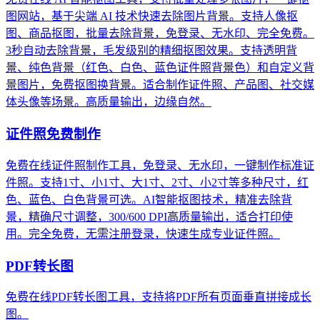
图网站，基于尖端 AI 技术快速去除图片背景。支持人像抠
图、商品抠图，批量去除背景，免登录、无水印、完全免费。
3秒自动去除背景，毛发级别的精细抠图效果。支持透明背
景、纯色背景（红色、白色、蓝色证件照背景色）和自定义背
景图片，免费抠图换背景。适合制作证件照、产品图、社交媒
体头像等场景。高质量输出，边缘自然。
证件照免费制作
免费在线证件照制作工具，免登录、无水印，一键制作标准证
件照。支持1寸、小1寸、大1寸、2寸、小2寸等多种尺寸，红
色、蓝色、白色背景可选。AI智能抠图技术，精准去除背
景，精确尺寸调整，300/600 DPI高质量输出，适合打印使
用。完全免费，无需注册登录，快速生成专业证件照。
PDF转长图
免费在线PDF转长图工具，支持将PDF所有页面垂直拼接成长
图。