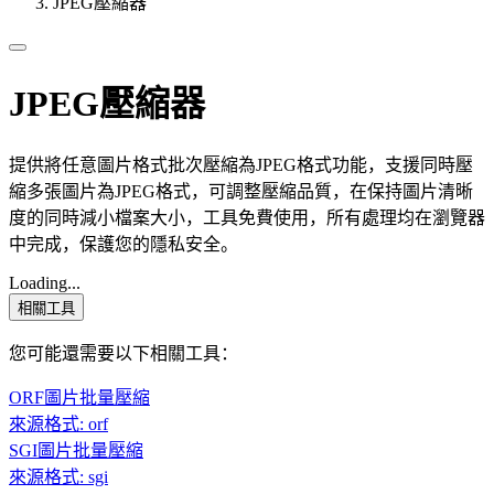
JPEG壓縮器
JPEG壓縮器
提供將任意圖片格式批次壓縮為JPEG格式功能，支援同時壓
縮多張圖片為JPEG格式，可調整壓縮品質，在保持圖片清晰
度的同時減小檔案大小，工具免費使用，所有處理均在瀏覽器
中完成，保護您的隱私安全。
Loading...
相關工具
您可能還需要以下相關工具：
ORF圖片批量壓縮
來源格式: orf
SGI圖片批量壓縮
來源格式: sgi