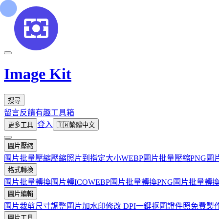
Image Kit
搜尋
留言反饋
有趣工具箱
登入
更多工具
🇹🇼
繁體中文
圖片壓縮
圖片批量壓縮
壓縮照片到指定大小
WEBP圖片批量壓縮
PNG圖
格式轉換
圖片批量轉換
圖片轉ICO
WEBP圖片批量轉換
PNG圖片批量轉
圖片編輯
圖片裁剪
尺寸調整
圖片加水印
修改 DPI
一鍵抠圖
證件照免費製
圖片工具