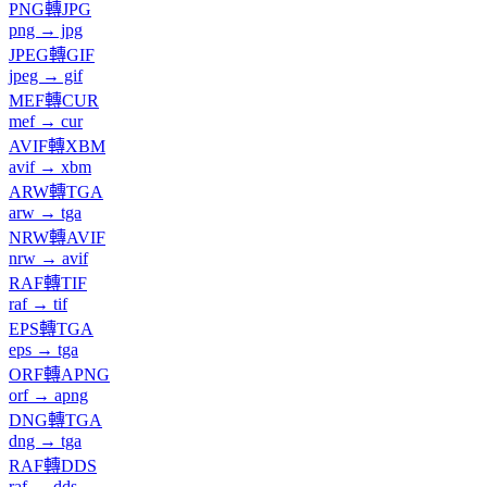
PNG轉JPG
png → jpg
JPEG轉GIF
jpeg → gif
MEF轉CUR
mef → cur
AVIF轉XBM
avif → xbm
ARW轉TGA
arw → tga
NRW轉AVIF
nrw → avif
RAF轉TIF
raf → tif
EPS轉TGA
eps → tga
ORF轉APNG
orf → apng
DNG轉TGA
dng → tga
RAF轉DDS
raf → dds