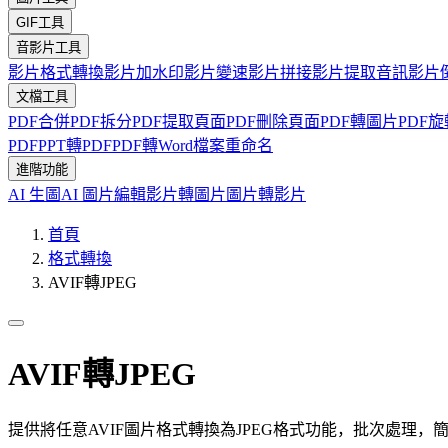
GIF工具
音影片工具
影片格式轉換
影片加水印
影片變速
影片拼接
影片提取音訊
影片
文檔工具
PDF合併
PDF拆分
PDF提取頁面
PDF刪除頁面
PDF轉圖片
PDF旋
PDF
PPT轉PDF
PDF轉Word
檔案重命名
進階功能
AI 生圖
AI 圖片編輯
影片轉圖片
圖片轉影片
首頁
格式轉換
AVIF轉JPEG
AVIF轉JPEG
提供將任意AVIF圖片格式轉換為JPEG格式功能，批次處