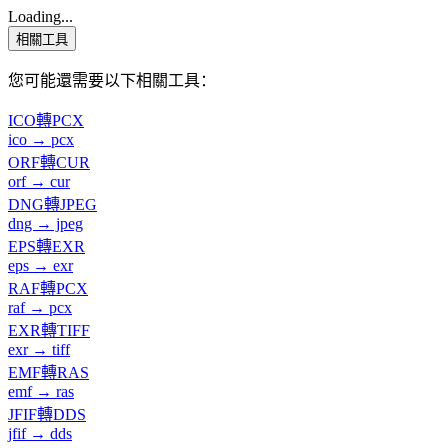
Loading...
相關工具
您可能還需要以下相關工具：
ICO轉PCX
ico → pcx
ORF轉CUR
orf → cur
DNG轉JPEG
dng → jpeg
EPS轉EXR
eps → exr
RAF轉PCX
raf → pcx
EXR轉TIFF
exr → tiff
EMF轉RAS
emf → ras
JFIF轉DDS
jfif → dds