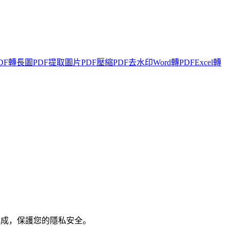
DF轉長圖
PDF提取圖片
PDF壓縮
PDF去水印
Word轉PDF
Excel轉
完成，保護您的隱私安全。