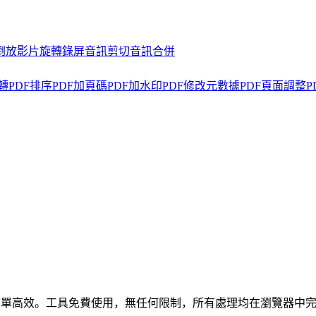
倒放
影片旋轉
錄屏
音訊剪切
音訊合併
轉
PDF排序
PDF加頁碼
PDF加水印
PDF修改元數據
PDF頁面調整
P
理，簡單高效。工具免費使用，無任何限制，所有處理均在瀏覽器中