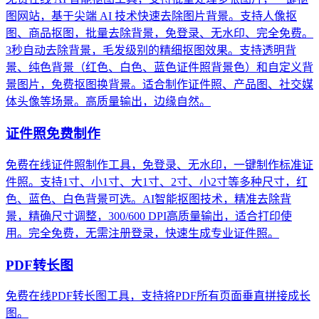
图网站，基于尖端 AI 技术快速去除图片背景。支持人像抠
图、商品抠图，批量去除背景，免登录、无水印、完全免费。
3秒自动去除背景，毛发级别的精细抠图效果。支持透明背
景、纯色背景（红色、白色、蓝色证件照背景色）和自定义背
景图片，免费抠图换背景。适合制作证件照、产品图、社交媒
体头像等场景。高质量输出，边缘自然。
证件照免费制作
免费在线证件照制作工具，免登录、无水印，一键制作标准证
件照。支持1寸、小1寸、大1寸、2寸、小2寸等多种尺寸，红
色、蓝色、白色背景可选。AI智能抠图技术，精准去除背
景，精确尺寸调整，300/600 DPI高质量输出，适合打印使
用。完全免费，无需注册登录，快速生成专业证件照。
PDF转长图
免费在线PDF转长图工具，支持将PDF所有页面垂直拼接成长
图。