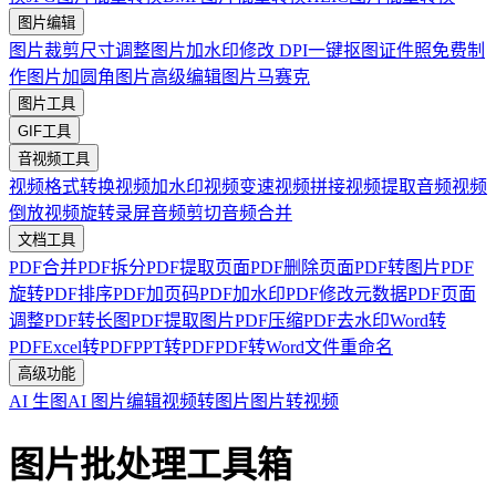
图片编辑
图片裁剪
尺寸调整
图片加水印
修改 DPI
一键抠图
证件照免费制
作
图片加圆角
图片高级编辑
图片马赛克
图片工具
GIF工具
音视频工具
视频格式转换
视频加水印
视频变速
视频拼接
视频提取音频
视频
倒放
视频旋转
录屏
音频剪切
音频合并
文档工具
PDF合并
PDF拆分
PDF提取页面
PDF删除页面
PDF转图片
PDF
旋转
PDF排序
PDF加页码
PDF加水印
PDF修改元数据
PDF页面
调整
PDF转长图
PDF提取图片
PDF压缩
PDF去水印
Word转
PDF
Excel转PDF
PPT转PDF
PDF转Word
文件重命名
高级功能
AI 生图
AI 图片编辑
视频转图片
图片转视频
图片批处理工具箱