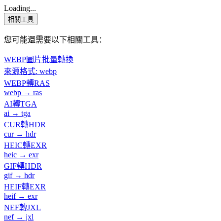
Loading...
相關工具
您可能還需要以下相關工具：
WEBP圖片批量轉換
來源格式: webp
WEBP轉RAS
webp → ras
AI轉TGA
ai → tga
CUR轉HDR
cur → hdr
HEIC轉EXR
heic → exr
GIF轉HDR
gif → hdr
HEIF轉EXR
heif → exr
NEF轉JXL
nef → jxl