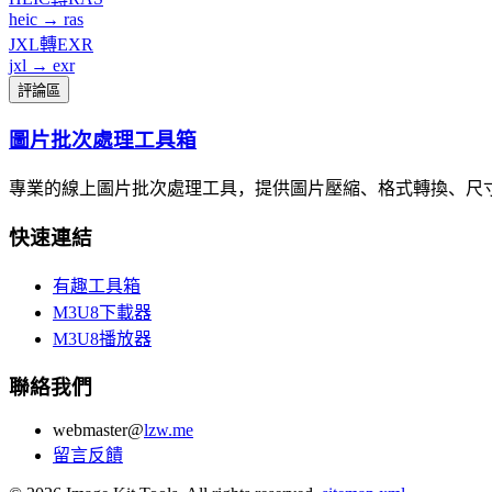
heic → ras
JXL轉EXR
jxl → exr
評論區
圖片批次處理工具箱
專業的線上圖片批次處理工具，提供圖片壓縮、格式轉換、尺
快速連結
有趣工具箱
M3U8下載器
M3U8播放器
聯絡我們
webmaster@
lzw.me
留言反饋