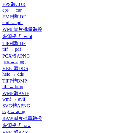
EPS轉CUR
eps → cur
EMF轉PDF
emf → pdf
WMF圖片批量轉換
來源格式: wmf
TIFF轉PDF
tiff → pdf
PCX轉APNG
pcx → apng
HEIC轉DDS
heic → dds
TIFF轉BMP
tiff → bmp
WMF轉AVIF
wmf → avif
SVG轉APNG
svg → apng
RAW圖片批量轉換
來源格式: raw
HEIC轉RAS