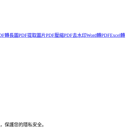
DF轉長圖
PDF提取圖片
PDF壓縮
PDF去水印
Word轉PDF
Excel轉
成，保護您的隱私安全。