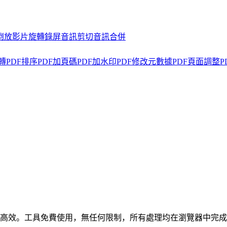
倒放
影片旋轉
錄屏
音訊剪切
音訊合併
轉
PDF排序
PDF加頁碼
PDF加水印
PDF修改元數據
PDF頁面調整
P
，簡單高效。工具免費使用，無任何限制，所有處理均在瀏覽器中完