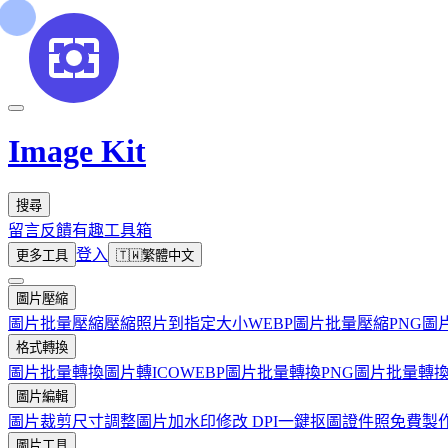
Image Kit
搜尋
留言反饋
有趣工具箱
登入
更多工具
🇹🇼
繁體中文
圖片壓縮
圖片批量壓縮
壓縮照片到指定大小
WEBP圖片批量壓縮
PNG圖
格式轉換
圖片批量轉換
圖片轉ICO
WEBP圖片批量轉換
PNG圖片批量轉
圖片編輯
圖片裁剪
尺寸調整
圖片加水印
修改 DPI
一鍵抠圖
證件照免費製
圖片工具