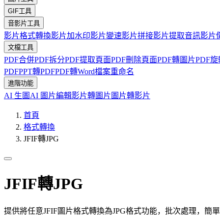
GIF工具
音影片工具
影片格式轉換
影片加水印
影片變速
影片拼接
影片提取音訊
影片
文檔工具
PDF合併
PDF拆分
PDF提取頁面
PDF刪除頁面
PDF轉圖片
PDF旋
PDF
PPT轉PDF
PDF轉Word
檔案重命名
進階功能
AI 生圖
AI 圖片編輯
影片轉圖片
圖片轉影片
首頁
格式轉換
JFIF轉JPG
JFIF轉JPG
提供將任意JFIF圖片格式轉換為JPG格式功能，批次處理