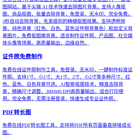
图网站，基于尖端 AI 技术快速去除图片背景。支持人像抠
图、商品抠图，批量去除背景，免登录、无水印、完全免费。
3秒自动去除背景，毛发级别的精细抠图效果。支持透明背
景、纯色背景（红色、白色、蓝色证件照背景色）和自定义背
景图片，免费抠图换背景。适合制作证件照、产品图、社交媒
体头像等场景。高质量输出，边缘自然。
证件照免费制作
免费在线证件照制作工具，免登录、无水印，一键制作标准证
件照。支持1寸、小1寸、大1寸、2寸、小2寸等多种尺寸，红
色、蓝色、白色背景可选。AI智能抠图技术，精准去除背
景，精确尺寸调整，300/600 DPI高质量输出，适合打印使
用。完全免费，无需注册登录，快速生成专业证件照。
PDF转长图
免费在线PDF转长图工具，支持将PDF所有页面垂直拼接成长
图。