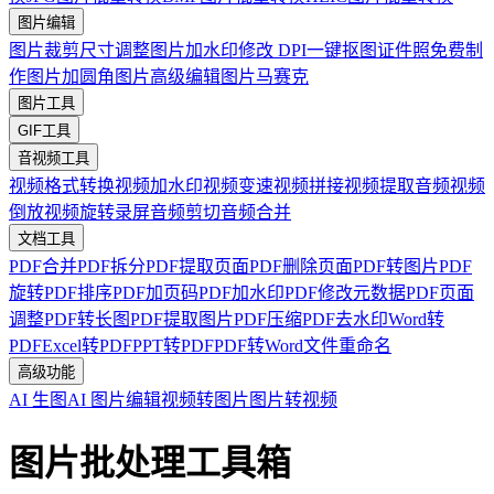
图片编辑
图片裁剪
尺寸调整
图片加水印
修改 DPI
一键抠图
证件照免费制
作
图片加圆角
图片高级编辑
图片马赛克
图片工具
GIF工具
音视频工具
视频格式转换
视频加水印
视频变速
视频拼接
视频提取音频
视频
倒放
视频旋转
录屏
音频剪切
音频合并
文档工具
PDF合并
PDF拆分
PDF提取页面
PDF删除页面
PDF转图片
PDF
旋转
PDF排序
PDF加页码
PDF加水印
PDF修改元数据
PDF页面
调整
PDF转长图
PDF提取图片
PDF压缩
PDF去水印
Word转
PDF
Excel转PDF
PPT转PDF
PDF转Word
文件重命名
高级功能
AI 生图
AI 图片编辑
视频转图片
图片转视频
图片批处理工具箱