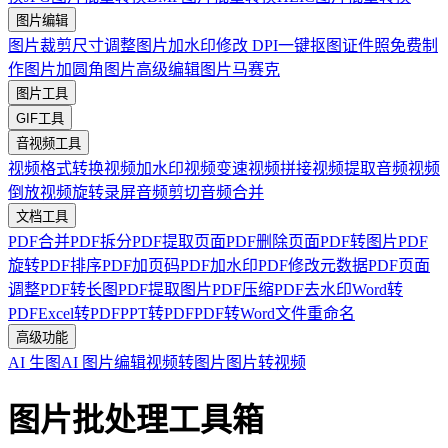
图片编辑
图片裁剪
尺寸调整
图片加水印
修改 DPI
一键抠图
证件照免费制
作
图片加圆角
图片高级编辑
图片马赛克
图片工具
GIF工具
音视频工具
视频格式转换
视频加水印
视频变速
视频拼接
视频提取音频
视频
倒放
视频旋转
录屏
音频剪切
音频合并
文档工具
PDF合并
PDF拆分
PDF提取页面
PDF删除页面
PDF转图片
PDF
旋转
PDF排序
PDF加页码
PDF加水印
PDF修改元数据
PDF页面
调整
PDF转长图
PDF提取图片
PDF压缩
PDF去水印
Word转
PDF
Excel转PDF
PPT转PDF
PDF转Word
文件重命名
高级功能
AI 生图
AI 图片编辑
视频转图片
图片转视频
图片批处理工具箱