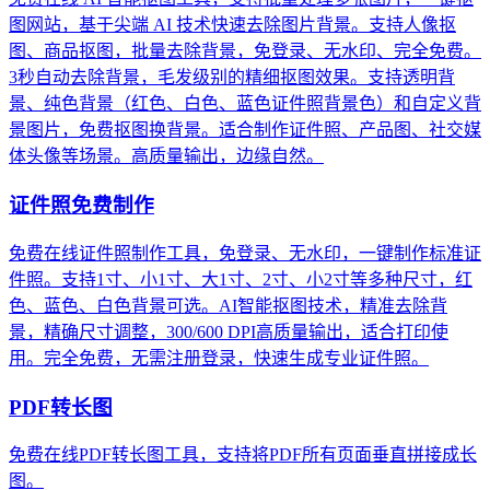
图网站，基于尖端 AI 技术快速去除图片背景。支持人像抠
图、商品抠图，批量去除背景，免登录、无水印、完全免费。
3秒自动去除背景，毛发级别的精细抠图效果。支持透明背
景、纯色背景（红色、白色、蓝色证件照背景色）和自定义背
景图片，免费抠图换背景。适合制作证件照、产品图、社交媒
体头像等场景。高质量输出，边缘自然。
证件照免费制作
免费在线证件照制作工具，免登录、无水印，一键制作标准证
件照。支持1寸、小1寸、大1寸、2寸、小2寸等多种尺寸，红
色、蓝色、白色背景可选。AI智能抠图技术，精准去除背
景，精确尺寸调整，300/600 DPI高质量输出，适合打印使
用。完全免费，无需注册登录，快速生成专业证件照。
PDF转长图
免费在线PDF转长图工具，支持将PDF所有页面垂直拼接成长
图。