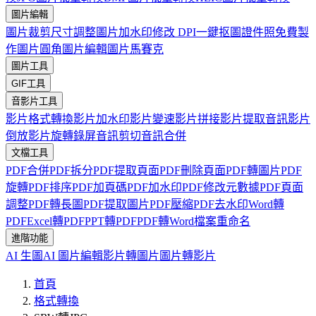
圖片編輯
圖片裁剪
尺寸調整
圖片加水印
修改 DPI
一鍵抠圖
證件照免費製
作
圖片圓角
圖片編輯
圖片馬賽克
圖片工具
GIF工具
音影片工具
影片格式轉換
影片加水印
影片變速
影片拼接
影片提取音訊
影片
倒放
影片旋轉
錄屏
音訊剪切
音訊合併
文檔工具
PDF合併
PDF拆分
PDF提取頁面
PDF刪除頁面
PDF轉圖片
PDF
旋轉
PDF排序
PDF加頁碼
PDF加水印
PDF修改元數據
PDF頁面
調整
PDF轉長圖
PDF提取圖片
PDF壓縮
PDF去水印
Word轉
PDF
Excel轉PDF
PPT轉PDF
PDF轉Word
檔案重命名
進階功能
AI 生圖
AI 圖片編輯
影片轉圖片
圖片轉影片
首頁
格式轉換