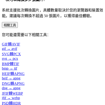
系統支援批次轉換圖片，具體數量取決於您的瀏覽器和裝置效
能。建議每次轉換不超過 50 張圖片，以獲得最佳體驗。
相關工具
您可能還需要以下相關工具：
GIF轉AVIF
gif → avif
SVG轉PCX
svg → pcx
BMP轉TIF
bmp → tif
HEIF轉APNG
heif → apng
DNG轉APNG
dng → apng
JFIF轉WEBP
jfif → webp
PSD轉HDR