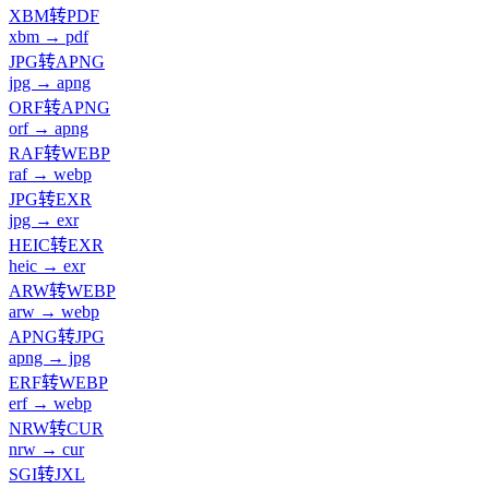
XBM转PDF
xbm → pdf
JPG转APNG
jpg → apng
ORF转APNG
orf → apng
RAF转WEBP
raf → webp
JPG转EXR
jpg → exr
HEIC转EXR
heic → exr
ARW转WEBP
arw → webp
APNG转JPG
apng → jpg
ERF转WEBP
erf → webp
NRW转CUR
nrw → cur
SGI转JXL