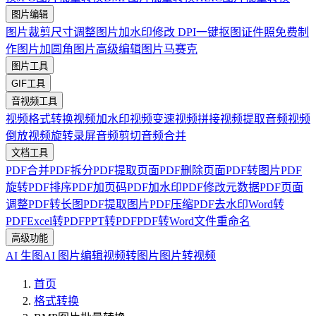
图片编辑
图片裁剪
尺寸调整
图片加水印
修改 DPI
一键抠图
证件照免费制
作
图片加圆角
图片高级编辑
图片马赛克
图片工具
GIF工具
音视频工具
视频格式转换
视频加水印
视频变速
视频拼接
视频提取音频
视频
倒放
视频旋转
录屏
音频剪切
音频合并
文档工具
PDF合并
PDF拆分
PDF提取页面
PDF删除页面
PDF转图片
PDF
旋转
PDF排序
PDF加页码
PDF加水印
PDF修改元数据
PDF页面
调整
PDF转长图
PDF提取图片
PDF压缩
PDF去水印
Word转
PDF
Excel转PDF
PPT转PDF
PDF转Word
文件重命名
高级功能
AI 生图
AI 图片编辑
视频转图片
图片转视频
首页
格式转换