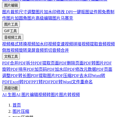
图片编辑
图片裁剪
尺寸调整
图片加水印
修改 DPI
一键抠图
证件照免费制
作
图片加圆角
图片高级编辑
图片马赛克
图片工具
GIF工具
音视频工具
视频格式转换
视频加水印
视频变速
视频拼接
视频提取音频
视频
倒放
视频旋转
录屏
音频剪切
音频合并
文档工具
PDF合并
PDF拆分
PDF提取页面
PDF删除页面
PDF转图片
PDF
旋转
PDF排序
PDF加页码
PDF加水印
PDF修改元数据
PDF页面
调整
PDF转长图
PDF提取图片
PDF压缩
PDF去水印
Word转
PDF
Excel转PDF
PPT转PDF
PDF转Word
文件重命名
高级功能
AI 生图
AI 图片编辑
视频转图片
图片转视频
首页
图片压缩