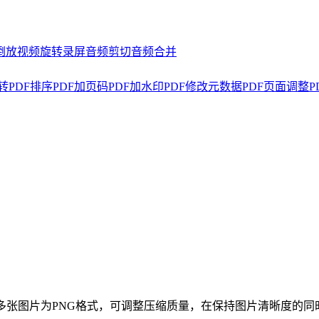
倒放
视频旋转
录屏
音频剪切
音频合并
转
PDF排序
PDF加页码
PDF加水印
PDF修改元数据
PDF页面调整
P
多张图片为PNG格式，可调整压缩质量，在保持图片清晰度的