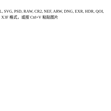
JXL, SVG, PSD, RAW, CR2, NEF, ARW, DNG, EXR, HDR, QOI,
F, X3F 格式
，或按 Ctrl+V 粘贴图片