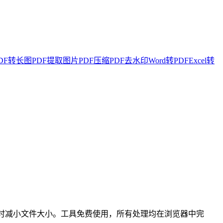
DF转长图
PDF提取图片
PDF压缩
PDF去水印
Word转PDF
Excel转
同时减小文件大小。工具免费使用，所有处理均在浏览器中完