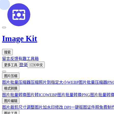
Image Kit
搜索
留言反馈
有趣工具箱
登录
更多工具
🇨🇳
中文
图片压缩
图片批量压缩器
压缩照片到指定大小
WEBP图片批量压缩器
P
格式转换
图片批量转换
图片转ICO
WEBP图片批量转换
PNG图片批量转
图片编辑
图片裁剪
尺寸调整
图片加水印
修改 DPI
一键抠图
证件照免费制
图片工具