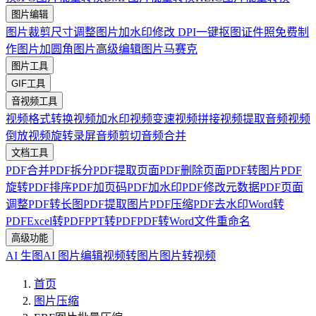
图片编辑
图片裁剪
尺寸调整
图片加水印
修改 DPI
一键抠图
证件照免费制
作
图片加圆角
图片高级编辑
图片马赛克
图片工具
GIF工具
音视频工具
视频格式转换
视频加水印
视频变速
视频拼接
视频提取音频
视频
倒放
视频旋转
录屏
音频剪切
音频合并
文档工具
PDF合并
PDF拆分
PDF提取页面
PDF删除页面
PDF转图片
PDF
旋转
PDF排序
PDF加页码
PDF加水印
PDF修改元数据
PDF页面
调整
PDF转长图
PDF提取图片
PDF压缩
PDF去水印
Word转
PDF
Excel转PDF
PPT转PDF
PDF转Word
文件重命名
高级功能
AI 生图
AI 图片编辑
视频转图片
图片转视频
首页
图片压缩