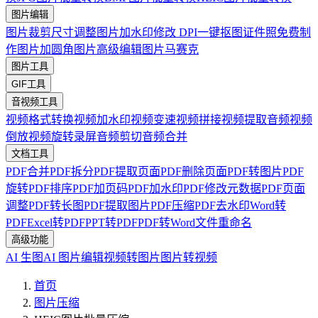
图片编辑
图片裁剪
尺寸调整
图片加水印
修改 DPI
一键抠图
证件照免费制
作
图片加圆角
图片高级编辑
图片马赛克
图片工具
GIF工具
音视频工具
视频格式转换
视频加水印
视频变速
视频拼接
视频提取音频
视频
倒放
视频旋转
录屏
音频剪切
音频合并
文档工具
PDF合并
PDF拆分
PDF提取页面
PDF删除页面
PDF转图片
PDF
旋转
PDF排序
PDF加页码
PDF加水印
PDF修改元数据
PDF页面
调整
PDF转长图
PDF提取图片
PDF压缩
PDF去水印
Word转
PDF
Excel转PDF
PPT转PDF
PDF转Word
文件重命名
高级功能
AI 生图
AI 图片编辑
视频转图片
图片转视频
首页
图片压缩