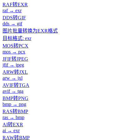
RAF转EXR
raf → exr
DDS转GIF
dds → gif
图片批量转换为EXR格式
目标格式: exr
MOS转PCX
mos → pcx
JFIF转JPEG
jfif → jpeg
ARW转JXL
arw → jxl
AVIF转TGA
avif → tga
BMP转PNG
bmp → png
RAS转BMP
ras → bmp
AI转EXR
ai → exr
RAW转BMP