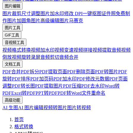
图片编辑
图片裁剪
尺寸调整
图片加水印
修改 DPI
一键抠图
证件照免费制
作
图片加圆角
图片高级编辑
图片马赛克
图片工具
GIF工具
音视频工具
视频格式转换
视频加水印
视频变速
视频拼接
视频提取音频
视频
倒放
视频旋转
录屏
音频剪切
音频合并
文档工具
PDF合并
PDF拆分
PDF提取页面
PDF删除页面
PDF转图片
PDF
旋转
PDF排序
PDF加页码
PDF加水印
PDF修改元数据
PDF页面
调整
PDF转长图
PDF提取图片
PDF压缩
PDF去水印
Word转
PDF
Excel转PDF
PPT转PDF
PDF转Word
文件重命名
高级功能
AI 生图
AI 图片编辑
视频转图片
图片转视频
首页
格式转换