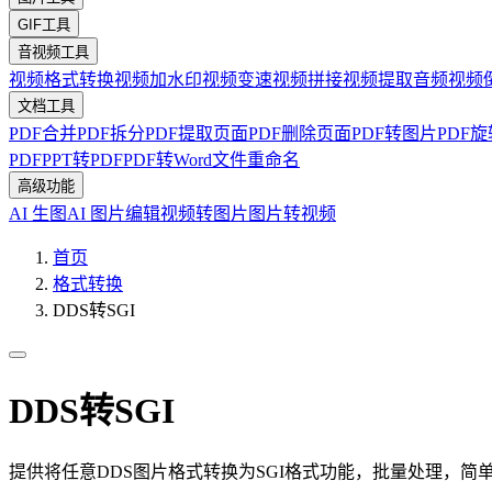
GIF工具
音视频工具
视频格式转换
视频加水印
视频变速
视频拼接
视频提取音频
视频
文档工具
PDF合并
PDF拆分
PDF提取页面
PDF删除页面
PDF转图片
PDF旋
PDF
PPT转PDF
PDF转Word
文件重命名
高级功能
AI 生图
AI 图片编辑
视频转图片
图片转视频
首页
格式转换
DDS转SGI
DDS转SGI
提供将任意DDS图片格式转换为SGI格式功能，批量处理，