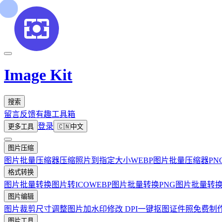
Image Kit
搜索
留言反馈
有趣工具箱
登录
更多工具
🇨🇳
中文
图片压缩
图片批量压缩器
压缩照片到指定大小
WEBP图片批量压缩器
P
格式转换
图片批量转换
图片转ICO
WEBP图片批量转换
PNG图片批量转
图片编辑
图片裁剪
尺寸调整
图片加水印
修改 DPI
一键抠图
证件照免费制
图片工具