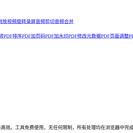
倒放
视频旋转
录屏
音频剪切
音频合并
转
PDF排序
PDF加页码
PDF加水印
PDF修改元数据
PDF页面调整
P
简单高效。工具免费使用，无任何限制，所有处理均在浏览器中完