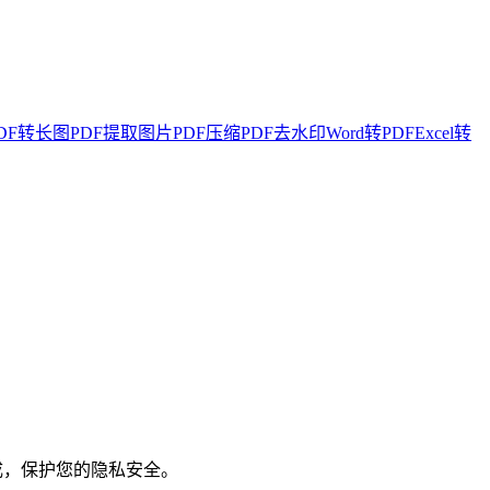
DF转长图
PDF提取图片
PDF压缩
PDF去水印
Word转PDF
Excel转
成，保护您的隐私安全。