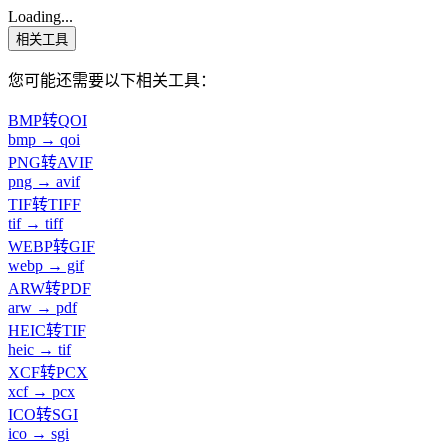
Loading...
相关工具
您可能还需要以下相关工具：
BMP转QOI
bmp → qoi
PNG转AVIF
png → avif
TIF转TIFF
tif → tiff
WEBP转GIF
webp → gif
ARW转PDF
arw → pdf
HEIC转TIF
heic → tif
XCF转PCX
xcf → pcx
ICO转SGI
ico → sgi