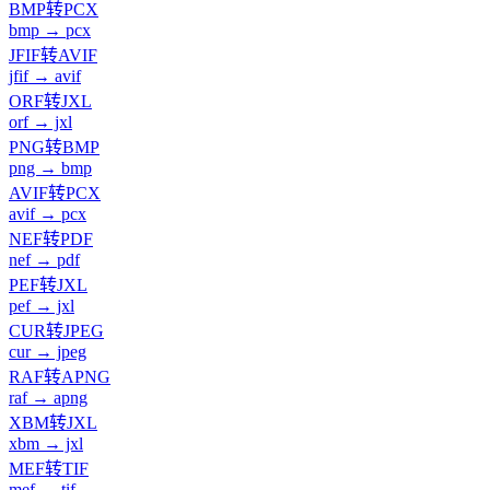
BMP转PCX
bmp → pcx
JFIF转AVIF
jfif → avif
ORF转JXL
orf → jxl
PNG转BMP
png → bmp
AVIF转PCX
avif → pcx
NEF转PDF
nef → pdf
PEF转JXL
pef → jxl
CUR转JPEG
cur → jpeg
RAF转APNG
raf → apng
XBM转JXL
xbm → jxl
MEF转TIF
mef → tif