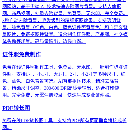
图网站，基于尖端 AI 技术快速去除图片背景。支持人像抠
图、商品抠图，批量去除背景，免登录、无水印、完全免费。
3秒自动去除背景，毛发级别的精细抠图效果。支持透明背
景、纯色背景（红色、白色、蓝色证件照背景色）和自定义背
景图片，免费抠图换背景。适合制作证件照、产品图、社交媒
体头像等场景。高质量输出，边缘自然。
证件照免费制作
免费在线证件照制作工具，免登录、无水印，一键制作标准证
件照。支持1寸、小1寸、大1寸、2寸、小2寸等多种尺寸，红
色、蓝色、白色背景可选。AI智能抠图技术，精准去除背
景，精确尺寸调整，300/600 DPI高质量输出，适合打印使
用。完全免费，无需注册登录，快速生成专业证件照。
PDF转长图
免费在线PDF转长图工具，支持将PDF所有页面垂直拼接成长
图。