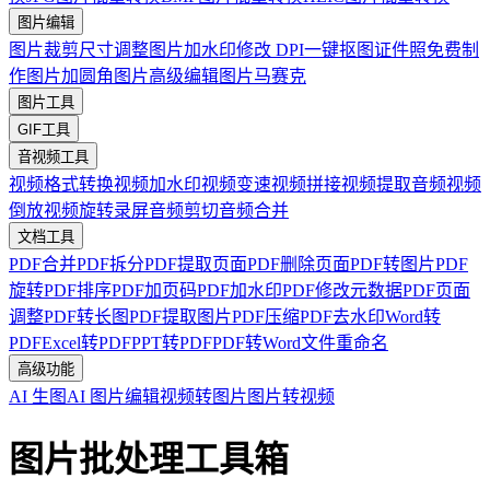
图片编辑
图片裁剪
尺寸调整
图片加水印
修改 DPI
一键抠图
证件照免费制
作
图片加圆角
图片高级编辑
图片马赛克
图片工具
GIF工具
音视频工具
视频格式转换
视频加水印
视频变速
视频拼接
视频提取音频
视频
倒放
视频旋转
录屏
音频剪切
音频合并
文档工具
PDF合并
PDF拆分
PDF提取页面
PDF删除页面
PDF转图片
PDF
旋转
PDF排序
PDF加页码
PDF加水印
PDF修改元数据
PDF页面
调整
PDF转长图
PDF提取图片
PDF压缩
PDF去水印
Word转
PDF
Excel转PDF
PPT转PDF
PDF转Word
文件重命名
高级功能
AI 生图
AI 图片编辑
视频转图片
图片转视频
图片批处理工具箱