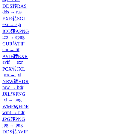
DDS转RAS
dds → ras
EXR转SGI
exr → sgi
ICO转APNG
ico → apng
CUR转TIF
cur → tif
AVIF转EXR
avif → exr
PCX转JXL
pcx → jxl
NRW转HDR
nrw → hdr
JXL转PNG
jxl → png
WMF转HDR
wmf → hdr
JPG转PNG
jpg → png
DDS转AVIF