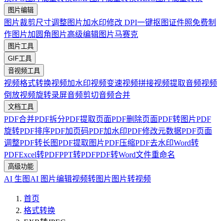
图片编辑
图片裁剪
尺寸调整
图片加水印
修改 DPI
一键抠图
证件照免费制
作
图片加圆角
图片高级编辑
图片马赛克
图片工具
GIF工具
音视频工具
视频格式转换
视频加水印
视频变速
视频拼接
视频提取音频
视频
倒放
视频旋转
录屏
音频剪切
音频合并
文档工具
PDF合并
PDF拆分
PDF提取页面
PDF删除页面
PDF转图片
PDF
旋转
PDF排序
PDF加页码
PDF加水印
PDF修改元数据
PDF页面
调整
PDF转长图
PDF提取图片
PDF压缩
PDF去水印
Word转
PDF
Excel转PDF
PPT转PDF
PDF转Word
文件重命名
高级功能
AI 生图
AI 图片编辑
视频转图片
图片转视频
首页
格式转换