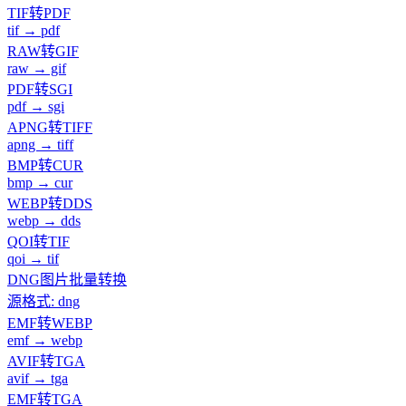
TIF转PDF
tif → pdf
RAW转GIF
raw → gif
PDF转SGI
pdf → sgi
APNG转TIFF
apng → tiff
BMP转CUR
bmp → cur
WEBP转DDS
webp → dds
QOI转TIF
qoi → tif
DNG图片批量转换
源格式: dng
EMF转WEBP
emf → webp
AVIF转TGA
avif → tga
EMF转TGA