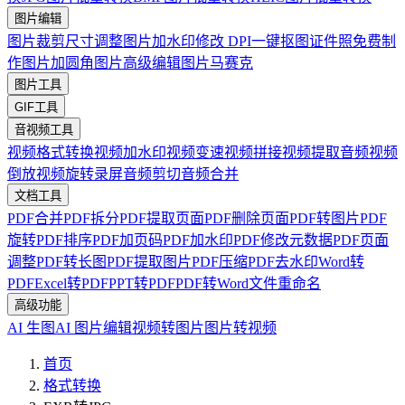
图片编辑
图片裁剪
尺寸调整
图片加水印
修改 DPI
一键抠图
证件照免费制
作
图片加圆角
图片高级编辑
图片马赛克
图片工具
GIF工具
音视频工具
视频格式转换
视频加水印
视频变速
视频拼接
视频提取音频
视频
倒放
视频旋转
录屏
音频剪切
音频合并
文档工具
PDF合并
PDF拆分
PDF提取页面
PDF删除页面
PDF转图片
PDF
旋转
PDF排序
PDF加页码
PDF加水印
PDF修改元数据
PDF页面
调整
PDF转长图
PDF提取图片
PDF压缩
PDF去水印
Word转
PDF
Excel转PDF
PPT转PDF
PDF转Word
文件重命名
高级功能
AI 生图
AI 图片编辑
视频转图片
图片转视频
首页
格式转换