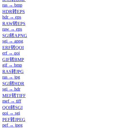
ras → bmp
HDR转EPS
hdr → eps
RAW转EPS
raw → eps
SGI转APNG
sgi → apng
ERF转QOI
erf → qoi
GIF转BMP
gif → bmp
RAS转JPG
ras → jpg
SGI转HDR
sgi → hdr
MEF转TIFF
mef → tiff
QOI转SGI
qoi → sgi
PEF转JPEG
pef → jpeg