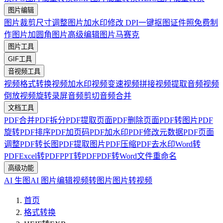
图片编辑
图片裁剪
尺寸调整
图片加水印
修改 DPI
一键抠图
证件照免费制
作
图片加圆角
图片高级编辑
图片马赛克
图片工具
GIF工具
音视频工具
视频格式转换
视频加水印
视频变速
视频拼接
视频提取音频
视频
倒放
视频旋转
录屏
音频剪切
音频合并
文档工具
PDF合并
PDF拆分
PDF提取页面
PDF删除页面
PDF转图片
PDF
旋转
PDF排序
PDF加页码
PDF加水印
PDF修改元数据
PDF页面
调整
PDF转长图
PDF提取图片
PDF压缩
PDF去水印
Word转
PDF
Excel转PDF
PPT转PDF
PDF转Word
文件重命名
高级功能
AI 生图
AI 图片编辑
视频转图片
图片转视频
首页
格式转换