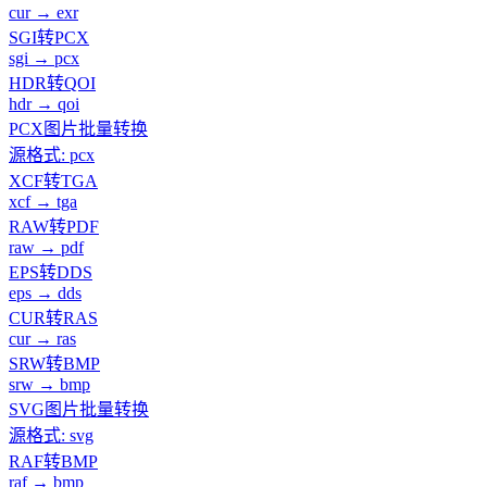
cur → exr
SGI转PCX
sgi → pcx
HDR转QOI
hdr → qoi
PCX图片批量转换
源格式: pcx
XCF转TGA
xcf → tga
RAW转PDF
raw → pdf
EPS转DDS
eps → dds
CUR转RAS
cur → ras
SRW转BMP
srw → bmp
SVG图片批量转换
源格式: svg
RAF转BMP
raf → bmp