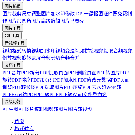
图片编辑
图片裁剪
尺寸调整
图片加水印
修改 DPI
一键抠图
证件照免费制
作
图片加圆角
图片高级编辑
图片马赛克
图片工具
GIF工具
音视频工具
视频格式转换
视频加水印
视频变速
视频拼接
视频提取音频
视频
倒放
视频旋转
录屏
音频剪切
音频合并
文档工具
PDF合并
PDF拆分
PDF提取页面
PDF删除页面
PDF转图片
PDF
旋转
PDF排序
PDF加页码
PDF加水印
PDF修改元数据
PDF页面
调整
PDF转长图
PDF提取图片
PDF压缩
PDF去水印
Word转
PDF
Excel转PDF
PPT转PDF
PDF转Word
文件重命名
高级功能
AI 生图
AI 图片编辑
视频转图片
图片转视频
首页
格式转换