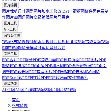
图片编辑
图片裁剪
尺寸调整
图片加水印
修改 DPI
一键抠图
证件照免费制
作
图片加圆角
图片高级编辑
图片马赛克
图片工具
GIF工具
音视频工具
视频格式转换
视频加水印
视频变速
视频拼接
视频提取音频
视频
倒放
视频旋转
录屏
音频剪切
音频合并
文档工具
PDF合并
PDF拆分
PDF提取页面
PDF删除页面
PDF转图片
PDF
旋转
PDF排序
PDF加页码
PDF加水印
PDF修改元数据
PDF页面
调整
PDF转长图
PDF提取图片
PDF压缩
PDF去水印
Word转
PDF
Excel转PDF
PPT转PDF
PDF转Word
文件重命名
高级功能
AI 生图
AI 图片编辑
视频转图片
图片转视频
首页
格式转换