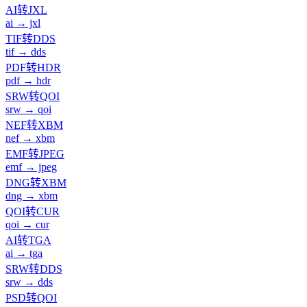
AI转JXL
ai → jxl
TIF转DDS
tif → dds
PDF转HDR
pdf → hdr
SRW转QOI
srw → qoi
NEF转XBM
nef → xbm
EMF转JPEG
emf → jpeg
DNG转XBM
dng → xbm
QOI转CUR
qoi → cur
AI转TGA
ai → tga
SRW转DDS
srw → dds
PSD转QOI