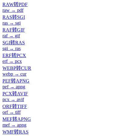
RAW转PDF
raw → pdf
RAS转SGI
ras → sgi
RAF转GIF
raf → gif
SGI转RAS
sgi → ras
ERF转PCX
erf → pcx
WEBP转CUR
webp → cur
PEF转APNG
pef → apng
PCX转AVIF
pcx → avif
ORF转TIFF
orf → tiff
MEF转APNG
mef → apng
WMF转RAS