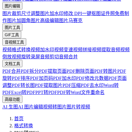
图片编辑
图片裁剪
尺寸调整
图片加水印
修改 DPI
一键抠图
证件照免费制
作
图片加圆角
图片高级编辑
图片马赛克
图片工具
GIF工具
音视频工具
视频格式转换
视频加水印
视频变速
视频拼接
视频提取音频
视频
倒放
视频旋转
录屏
音频剪切
音频合并
文档工具
PDF合并
PDF拆分
PDF提取页面
PDF删除页面
PDF转图片
PDF
旋转
PDF排序
PDF加页码
PDF加水印
PDF修改元数据
PDF页面
调整
PDF转长图
PDF提取图片
PDF压缩
PDF去水印
Word转
PDF
Excel转PDF
PPT转PDF
PDF转Word
文件重命名
高级功能
AI 生图
AI 图片编辑
视频转图片
图片转视频
首页
格式转换