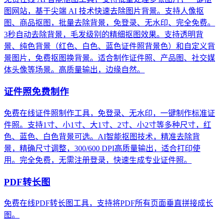
图网站，基于尖端 AI 技术快速去除图片背景。支持人像抠
图、商品抠图，批量去除背景，免登录、无水印、完全免费。
3秒自动去除背景，毛发级别的精细抠图效果。支持透明背
景、纯色背景（红色、白色、蓝色证件照背景色）和自定义背
景图片，免费抠图换背景。适合制作证件照、产品图、社交媒
体头像等场景。高质量输出，边缘自然。
证件照免费制作
免费在线证件照制作工具，免登录、无水印，一键制作标准证
件照。支持1寸、小1寸、大1寸、2寸、小2寸等多种尺寸，红
色、蓝色、白色背景可选。AI智能抠图技术，精准去除背
景，精确尺寸调整，300/600 DPI高质量输出，适合打印使
用。完全免费，无需注册登录，快速生成专业证件照。
PDF转长图
免费在线PDF转长图工具，支持将PDF所有页面垂直拼接成长
图。