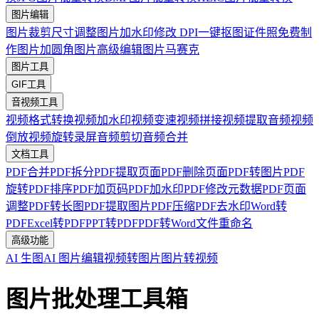
图片编辑
图片裁剪
尺寸调整
图片加水印
修改 DPI
一键抠图
证件照免费制
作
图片加圆角
图片高级编辑
图片马赛克
图片工具
GIF工具
音视频工具
视频格式转换
视频加水印
视频变速
视频拼接
视频提取音频
视频
倒放
视频旋转
录屏
音频剪切
音频合并
文档工具
PDF合并
PDF拆分
PDF提取页面
PDF删除页面
PDF转图片
PDF
旋转
PDF排序
PDF加页码
PDF加水印
PDF修改元数据
PDF页面
调整
PDF转长图
PDF提取图片
PDF压缩
PDF去水印
Word转
PDF
Excel转PDF
PPT转PDF
PDF转Word
文件重命名
高级功能
AI 生图
AI 图片编辑
视频转图片
图片转视频
图片批处理工具箱