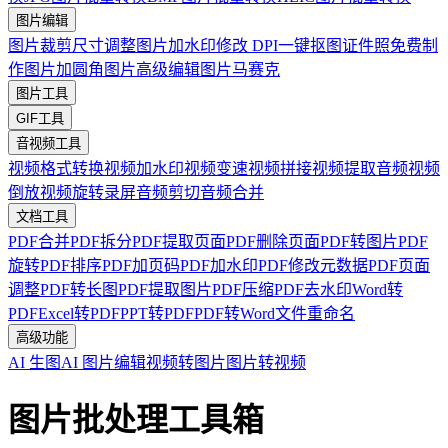
图片编辑
图片裁剪
尺寸调整
图片加水印
修改 DPI
一键抠图
证件照免费制
作
图片加圆角
图片高级编辑
图片马赛克
图片工具
GIF工具
音视频工具
视频格式转换
视频加水印
视频变速
视频拼接
视频提取音频
视频
倒放
视频旋转
录屏
音频剪切
音频合并
文档工具
PDF合并
PDF拆分
PDF提取页面
PDF删除页面
PDF转图片
PDF
旋转
PDF排序
PDF加页码
PDF加水印
PDF修改元数据
PDF页面
调整
PDF转长图
PDF提取图片
PDF压缩
PDF去水印
Word转
PDF
Excel转PDF
PPT转PDF
PDF转Word
文件重命名
高级功能
AI 生图
AI 图片编辑
视频转图片
图片转视频
图片批处理工具箱