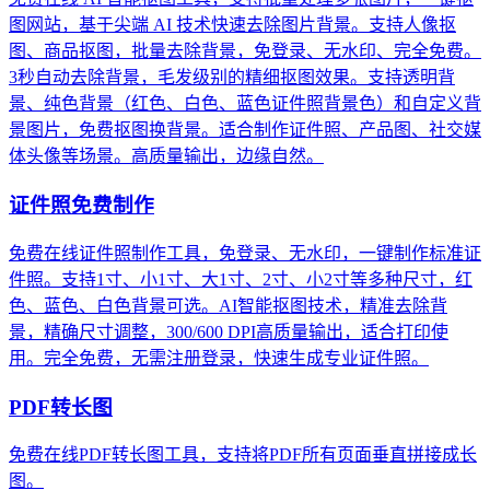
图网站，基于尖端 AI 技术快速去除图片背景。支持人像抠
图、商品抠图，批量去除背景，免登录、无水印、完全免费。
3秒自动去除背景，毛发级别的精细抠图效果。支持透明背
景、纯色背景（红色、白色、蓝色证件照背景色）和自定义背
景图片，免费抠图换背景。适合制作证件照、产品图、社交媒
体头像等场景。高质量输出，边缘自然。
证件照免费制作
免费在线证件照制作工具，免登录、无水印，一键制作标准证
件照。支持1寸、小1寸、大1寸、2寸、小2寸等多种尺寸，红
色、蓝色、白色背景可选。AI智能抠图技术，精准去除背
景，精确尺寸调整，300/600 DPI高质量输出，适合打印使
用。完全免费，无需注册登录，快速生成专业证件照。
PDF转长图
免费在线PDF转长图工具，支持将PDF所有页面垂直拼接成长
图。