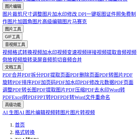
图片编辑
图片裁剪
尺寸调整
图片加水印
修改 DPI
一键抠图
证件照免费制
作
图片加圆角
图片高级编辑
图片马赛克
图片工具
GIF工具
音视频工具
视频格式转换
视频加水印
视频变速
视频拼接
视频提取音频
视频
倒放
视频旋转
录屏
音频剪切
音频合并
文档工具
PDF合并
PDF拆分
PDF提取页面
PDF删除页面
PDF转图片
PDF
旋转
PDF排序
PDF加页码
PDF加水印
PDF修改元数据
PDF页面
调整
PDF转长图
PDF提取图片
PDF压缩
PDF去水印
Word转
PDF
Excel转PDF
PPT转PDF
PDF转Word
文件重命名
高级功能
AI 生图
AI 图片编辑
视频转图片
图片转视频
首页
格式转换