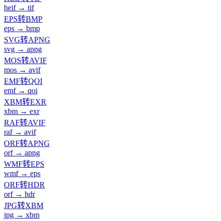
heif → tif
EPS转BMP
eps → bmp
SVG转APNG
svg → apng
MOS转AVIF
mos → avif
EMF转QOI
emf → qoi
XBM转EXR
xbm → exr
RAF转AVIF
raf → avif
ORF转APNG
orf → apng
WMF转EPS
wmf → eps
ORF转HDR
orf → hdr
JPG转XBM
jpg → xbm