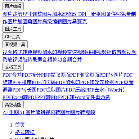
图片编辑
图片裁剪
尺寸调整
图片加水印
修改 DPI
一键抠图
证件照免费制
作
图片加圆角
图片高级编辑
图片马赛克
图片工具
GIF工具
音视频工具
视频格式转换
视频加水印
视频变速
视频拼接
视频提取音频
视频
倒放
视频旋转
录屏
音频剪切
音频合并
文档工具
PDF合并
PDF拆分
PDF提取页面
PDF删除页面
PDF转图片
PDF
旋转
PDF排序
PDF加页码
PDF加水印
PDF修改元数据
PDF页面
调整
PDF转长图
PDF提取图片
PDF压缩
PDF去水印
Word转
PDF
Excel转PDF
PPT转PDF
PDF转Word
文件重命名
高级功能
AI 生图
AI 图片编辑
视频转图片
图片转视频
首页
格式转换