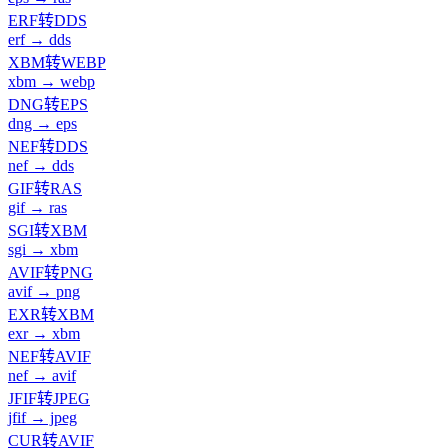
ERF转DDS
erf → dds
XBM转WEBP
xbm → webp
DNG转EPS
dng → eps
NEF转DDS
nef → dds
GIF转RAS
gif → ras
SGI转XBM
sgi → xbm
AVIF转PNG
avif → png
EXR转XBM
exr → xbm
NEF转AVIF
nef → avif
JFIF转JPEG
jfif → jpeg
CUR转AVIF