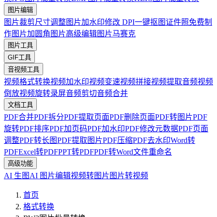
图片编辑
图片裁剪
尺寸调整
图片加水印
修改 DPI
一键抠图
证件照免费制
作
图片加圆角
图片高级编辑
图片马赛克
图片工具
GIF工具
音视频工具
视频格式转换
视频加水印
视频变速
视频拼接
视频提取音频
视频
倒放
视频旋转
录屏
音频剪切
音频合并
文档工具
PDF合并
PDF拆分
PDF提取页面
PDF删除页面
PDF转图片
PDF
旋转
PDF排序
PDF加页码
PDF加水印
PDF修改元数据
PDF页面
调整
PDF转长图
PDF提取图片
PDF压缩
PDF去水印
Word转
PDF
Excel转PDF
PPT转PDF
PDF转Word
文件重命名
高级功能
AI 生图
AI 图片编辑
视频转图片
图片转视频
首页
格式转换