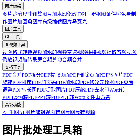
图片编辑
图片裁剪
尺寸调整
图片加水印
修改 DPI
一键抠图
证件照免费制
作
图片加圆角
图片高级编辑
图片马赛克
图片工具
GIF工具
音视频工具
视频格式转换
视频加水印
视频变速
视频拼接
视频提取音频
视频
倒放
视频旋转
录屏
音频剪切
音频合并
文档工具
PDF合并
PDF拆分
PDF提取页面
PDF删除页面
PDF转图片
PDF
旋转
PDF排序
PDF加页码
PDF加水印
PDF修改元数据
PDF页面
调整
PDF转长图
PDF提取图片
PDF压缩
PDF去水印
Word转
PDF
Excel转PDF
PPT转PDF
PDF转Word
文件重命名
高级功能
AI 生图
AI 图片编辑
视频转图片
图片转视频
图片批处理工具箱