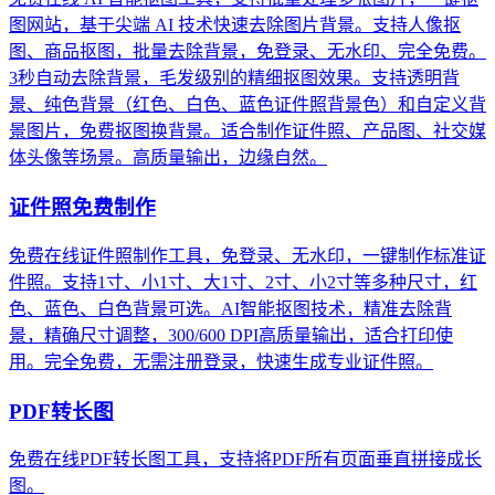
图网站，基于尖端 AI 技术快速去除图片背景。支持人像抠
图、商品抠图，批量去除背景，免登录、无水印、完全免费。
3秒自动去除背景，毛发级别的精细抠图效果。支持透明背
景、纯色背景（红色、白色、蓝色证件照背景色）和自定义背
景图片，免费抠图换背景。适合制作证件照、产品图、社交媒
体头像等场景。高质量输出，边缘自然。
证件照免费制作
免费在线证件照制作工具，免登录、无水印，一键制作标准证
件照。支持1寸、小1寸、大1寸、2寸、小2寸等多种尺寸，红
色、蓝色、白色背景可选。AI智能抠图技术，精准去除背
景，精确尺寸调整，300/600 DPI高质量输出，适合打印使
用。完全免费，无需注册登录，快速生成专业证件照。
PDF转长图
免费在线PDF转长图工具，支持将PDF所有页面垂直拼接成长
图。