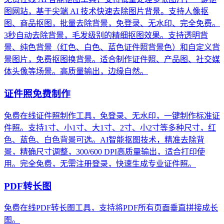
图网站，基于尖端 AI 技术快速去除图片背景。支持人像抠
图、商品抠图，批量去除背景，免登录、无水印、完全免费。
3秒自动去除背景，毛发级别的精细抠图效果。支持透明背
景、纯色背景（红色、白色、蓝色证件照背景色）和自定义背
景图片，免费抠图换背景。适合制作证件照、产品图、社交媒
体头像等场景。高质量输出，边缘自然。
证件照免费制作
免费在线证件照制作工具，免登录、无水印，一键制作标准证
件照。支持1寸、小1寸、大1寸、2寸、小2寸等多种尺寸，红
色、蓝色、白色背景可选。AI智能抠图技术，精准去除背
景，精确尺寸调整，300/600 DPI高质量输出，适合打印使
用。完全免费，无需注册登录，快速生成专业证件照。
PDF转长图
免费在线PDF转长图工具，支持将PDF所有页面垂直拼接成长
图。