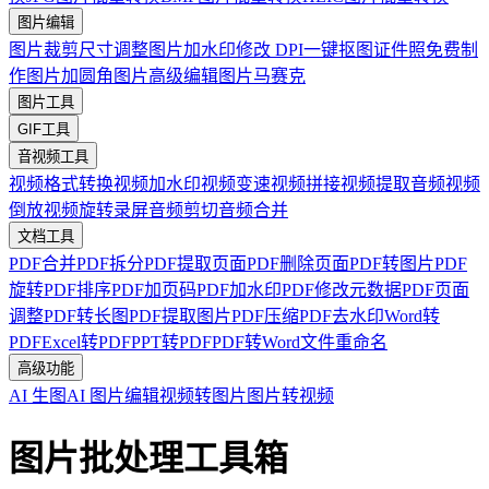
图片编辑
图片裁剪
尺寸调整
图片加水印
修改 DPI
一键抠图
证件照免费制
作
图片加圆角
图片高级编辑
图片马赛克
图片工具
GIF工具
音视频工具
视频格式转换
视频加水印
视频变速
视频拼接
视频提取音频
视频
倒放
视频旋转
录屏
音频剪切
音频合并
文档工具
PDF合并
PDF拆分
PDF提取页面
PDF删除页面
PDF转图片
PDF
旋转
PDF排序
PDF加页码
PDF加水印
PDF修改元数据
PDF页面
调整
PDF转长图
PDF提取图片
PDF压缩
PDF去水印
Word转
PDF
Excel转PDF
PPT转PDF
PDF转Word
文件重命名
高级功能
AI 生图
AI 图片编辑
视频转图片
图片转视频
图片批处理工具箱