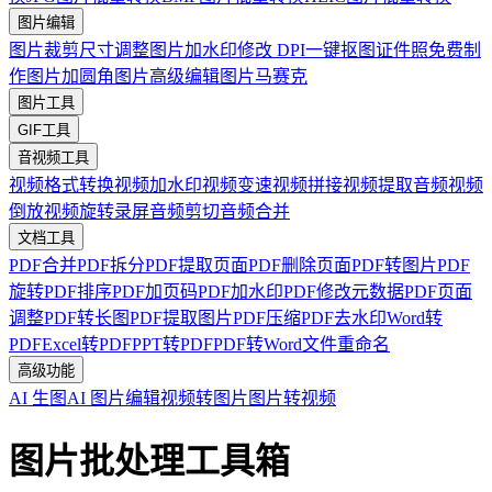
图片编辑
图片裁剪
尺寸调整
图片加水印
修改 DPI
一键抠图
证件照免费制
作
图片加圆角
图片高级编辑
图片马赛克
图片工具
GIF工具
音视频工具
视频格式转换
视频加水印
视频变速
视频拼接
视频提取音频
视频
倒放
视频旋转
录屏
音频剪切
音频合并
文档工具
PDF合并
PDF拆分
PDF提取页面
PDF删除页面
PDF转图片
PDF
旋转
PDF排序
PDF加页码
PDF加水印
PDF修改元数据
PDF页面
调整
PDF转长图
PDF提取图片
PDF压缩
PDF去水印
Word转
PDF
Excel转PDF
PPT转PDF
PDF转Word
文件重命名
高级功能
AI 生图
AI 图片编辑
视频转图片
图片转视频
图片批处理工具箱