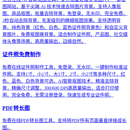
图网站，基于尖端 AI 技术快速去除图片背景。支持人像抠
图、商品抠图，批量去除背景，免登录、无水印、完全免费。
3秒自动去除背景，毛发级别的精细抠图效果。支持透明背
景、纯色背景（红色、白色、蓝色证件照背景色）和自定义背
景图片，免费抠图换背景。适合制作证件照、产品图、社交媒
体头像等场景。高质量输出，边缘自然。
证件照免费制作
免费在线证件照制作工具，免登录、无水印，一键制作标准证
件照。支持1寸、小1寸、大1寸、2寸、小2寸等多种尺寸，红
色、蓝色、白色背景可选。AI智能抠图技术，精准去除背
景，精确尺寸调整，300/600 DPI高质量输出，适合打印使
用。完全免费，无需注册登录，快速生成专业证件照。
PDF转长图
免费在线PDF转长图工具，支持将PDF所有页面垂直拼接成长
图。