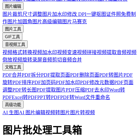
图片编辑
图片裁剪
尺寸调整
图片加水印
修改 DPI
一键抠图
证件照免费制
作
图片加圆角
图片高级编辑
图片马赛克
图片工具
GIF工具
音视频工具
视频格式转换
视频加水印
视频变速
视频拼接
视频提取音频
视频
倒放
视频旋转
录屏
音频剪切
音频合并
文档工具
PDF合并
PDF拆分
PDF提取页面
PDF删除页面
PDF转图片
PDF
旋转
PDF排序
PDF加页码
PDF加水印
PDF修改元数据
PDF页面
调整
PDF转长图
PDF提取图片
PDF压缩
PDF去水印
Word转
PDF
Excel转PDF
PPT转PDF
PDF转Word
文件重命名
高级功能
AI 生图
AI 图片编辑
视频转图片
图片转视频
图片批处理工具箱