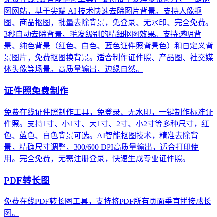
图网站，基于尖端 AI 技术快速去除图片背景。支持人像抠
图、商品抠图，批量去除背景，免登录、无水印、完全免费。
3秒自动去除背景，毛发级别的精细抠图效果。支持透明背
景、纯色背景（红色、白色、蓝色证件照背景色）和自定义背
景图片，免费抠图换背景。适合制作证件照、产品图、社交媒
体头像等场景。高质量输出，边缘自然。
证件照免费制作
免费在线证件照制作工具，免登录、无水印，一键制作标准证
件照。支持1寸、小1寸、大1寸、2寸、小2寸等多种尺寸，红
色、蓝色、白色背景可选。AI智能抠图技术，精准去除背
景，精确尺寸调整，300/600 DPI高质量输出，适合打印使
用。完全免费，无需注册登录，快速生成专业证件照。
PDF转长图
免费在线PDF转长图工具，支持将PDF所有页面垂直拼接成长
图。